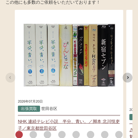
この他にも多数のご依頼をいただいております！
2026年07月20日
出張買取
世田谷区
202
出
NHK 連続テレビ小説 半分、青い。／脚本 北川悦吏
子／東京都世田谷区
さい
魁!