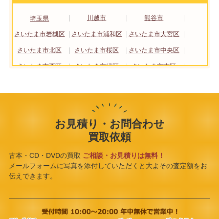
埼玉県
川越市
熊谷市
さいたま市岩槻区
さいたま市浦和区
さいたま市大宮区
さいたま市北区
さいたま市桜区
さいたま市中央区
さいたま市西区
さいたま市緑区
さいたま市南区
さいたま市見沼区
東京都
板橋区
世田谷区
練馬区
神奈川県
川崎市
相模原市
横浜市
お見積り・お問合わせ
千葉県
千葉市
買取依頼
古本・CD・DVDの買取
ご相談・お見積りは無料！
メールフォームに写真を添付していただくと大よその査定額をお
伝えできます。