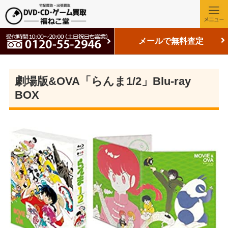
メールで無料査定
劇場版&OVA「らんま1/2」Blu-ray
BOX