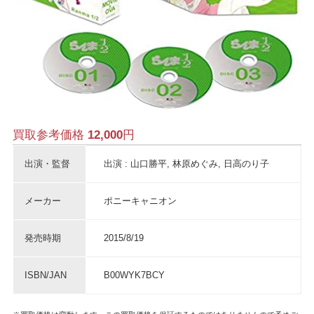
買取参考価格
12,000
円
出演・監督
出演 : 山口勝平, 林原めぐみ, 日高のり子
メーカー
ポニーキャニオン
発売時期
2015/8/19
ISBN/JAN
B00WYK7BCY