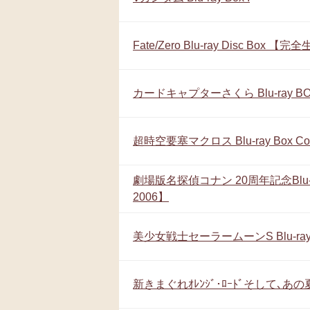
Fate/Zero Blu-ray Disc Bo
カードキャプターさくら Blu-ray B
超時空要塞マクロス Blu-ray Box Com
劇場版名探偵コナン 20周年記念Blu-ray 
2006】
美少女戦士セーラームーンS Blu-ray C
新きまぐれｵﾚﾝｼﾞ･ﾛｰﾄﾞそして､