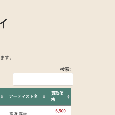
イ
します。
検索:
買取価
アーティスト名
格
6,500
富野 喜幸