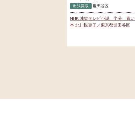
出張買取
世田谷区
NHK 連続テレビ小説 半分、青
本 北川悦吏子／東京都世田谷区