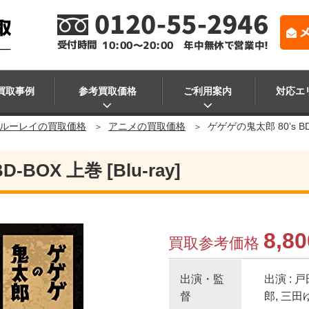
買取事例
参考買取価格
ご利用案内
対応エ
ブルーレイの買取価格
アニメの買取価格
ゲゲゲの鬼太郎 80’s BD-B
BOX 上巻 [Blu-ray]
8,80
買取参考価格
出演・監
出演 : 
督
郎, 三