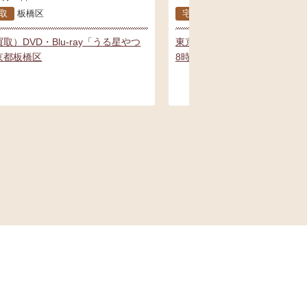
取
板橋区
宅配買取
板橋区
取）DVD・Blu-ray「うる星やつ
東京都板橋区【宅配買取】ド
京都板橋区
8時だョ！全員集合