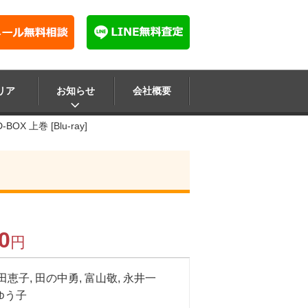
リア
お知らせ
会社概要
OX 上巻 [Blu-ray]
0
円
戸田恵子, 田の中勇, 富山敬, 永井一
田ゆう子