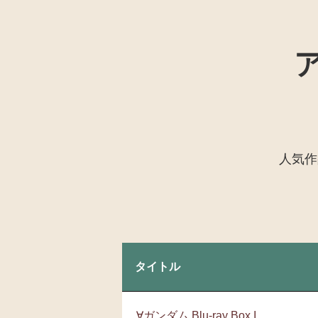
人気作
タイトル
∀ガンダム Blu-ray Box I