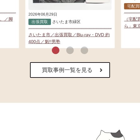
宅配買
2026年06月29日
い。／脚
（宅配買
出張買取
さいたま市緑区
ら」東
さいたま市／出張買取／Blu-ray・DVD 約
400点／魁!!男塾
買取事例一覧を見る