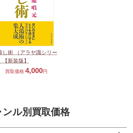
蕩し術 （アラヤ識シリー
）【新装版】
4,000
買取価格
円
ャンル別買取価格