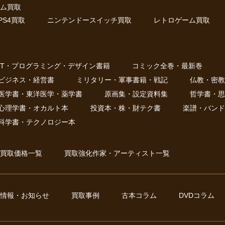
ム買取
PS4買取
ニンテンドースイッチ買取
レトロゲーム買取
IT・プログラミング・デザイン書籍
コミック全巻・最新巻
ビジネス・経営書
ミリタリー・軍事書籍・戦記
仏教・密教
医学書・東洋医学・薬学書
原画集・設定資料集
哲学書・思
心理学書・オカルト本
投資本・株・財テク書
楽譜・バンド
科学書・テクノロジー本
買取価格一覧
買取強化作家・アーティスト一覧
情報・お知らせ
買取事例
古本コラム
DVDコラム