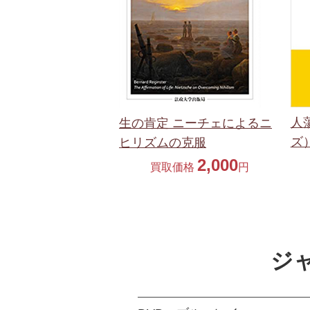
人
生の肯定 ニーチェによるニ
ズ
ヒリズムの克服
2,000
買取価格
円
ジ