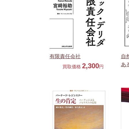
自
有限責任会社
あ
2,300
買取価格
円