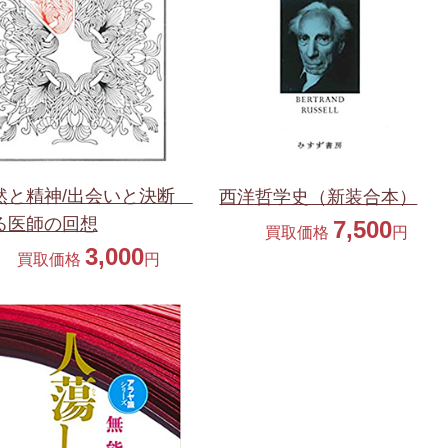
然と精神/出会いと決断
西洋哲学史（新装合本）
る医師の回想
7,500
買取価格
円
3,000
買取価格
円