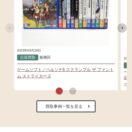
2023年03月29日
出張買取
板橋区
202
出
ゲームソフト／ペルソナ5 スクランブル ザ ファント
ム ストライカーズ
出張
ーサ
買取事例一覧を見る