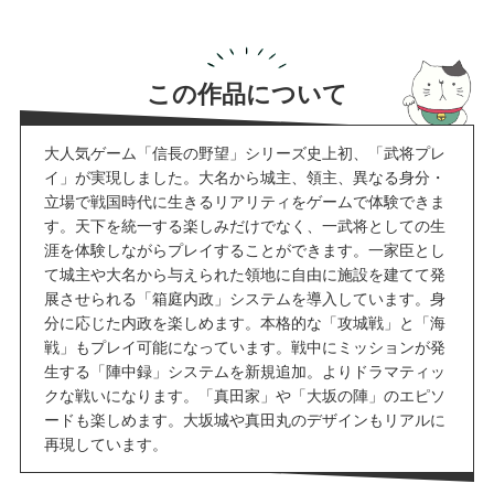
この作品について
大人気ゲーム「信長の野望」シリーズ史上初、「武将プレ
イ」が実現しました。大名から城主、領主、異なる身分・
立場で戦国時代に生きるリアリティをゲームで体験できま
す。天下を統一する楽しみだけでなく、一武将としての生
涯を体験しながらプレイすることができます。一家臣とし
て城主や大名から与えられた領地に自由に施設を建てて発
展させられる「箱庭内政」システムを導入しています。身
分に応じた内政を楽しめます。本格的な「攻城戦」と「海
戦」もプレイ可能になっています。戦中にミッションが発
生する「陣中録」システムを新規追加。よりドラマティッ
クな戦いになります。「真田家」や「大坂の陣」のエピソ
ードも楽しめます。大坂城や真田丸のデザインもリアルに
再現しています。