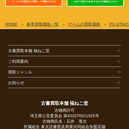
HOME
参考買取価格一覧
ゲームの買取価格
PS VIT
古書買取本舗 福ねこ堂
ご利用案内
買取ジャンル
お知らせ
古書買取本舗 福ねこ堂
古物商許可
埼玉県公安委員会 第431070021925号
古物商氏名：石井 竜次
所属組合
東京読書普及商業共同組合加盟店舗