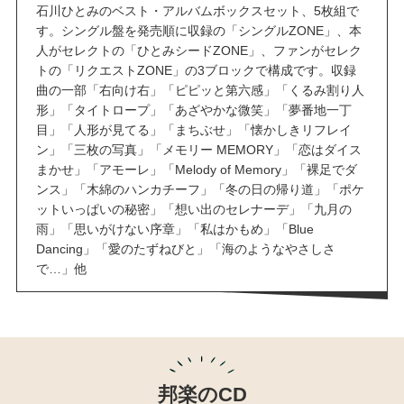
石川ひとみのベスト・アルバムボックスセット、
5枚
組で
す。シングル盤を発売順に収録の「シングルZONE」、本
人がセレクトの「ひとみシードZONE」、ファンがセレク
トの「リクエストZONE」の3ブロックで構成です。収録
曲の一部「右向け右」「ピピッと第六感」「くるみ割り人
形」「タイトロープ」「あざやかな微笑」「夢番地一丁
目」「人形が見てる」「まちぶせ」「懐かしきリフレイ
ン」「三枚の写真」「メモリー MEMORY」「恋はダイス
まかせ」「アモーレ」「Melody of Memory」「裸足でダ
ンス」「木綿のハンカチーフ」「冬の日の帰り道」「ポケ
ットいっぱいの秘密」「想い出のセレナーデ」「九月の
雨」「思いがけない序章」「私はかもめ」「Blue
Dancing」「愛のたずねびと」「海のようなやさしさ
で…」他
邦楽のCD