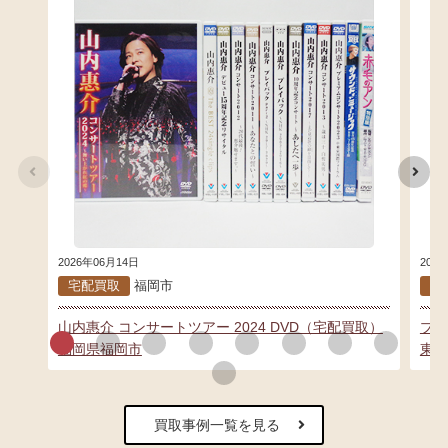
2026年06月14日
202
宅配買取
福岡市
宅
山内惠介 コンサートツアー 2024 DVD（宅配買取）
プラ
福岡県福岡市
東京
買取事例一覧を見る