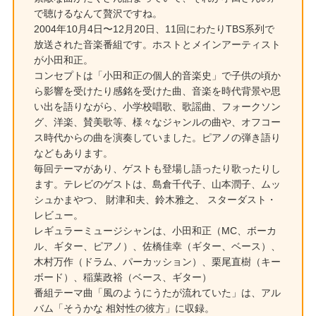
で聴けるなんて贅沢ですね。
2004年10月4日〜12月20日、11回にわたりTBS系列で
放送された音楽番組です。ホストとメインアーティスト
が小田和正。
コンセプトは「小田和正の個人的音楽史」で子供の頃か
ら影響を受けたり感銘を受けた曲、音楽を時代背景や思
い出を語りながら、小学校唱歌、歌謡曲、フォークソン
グ、洋楽、賛美歌等、様々なジャンルの曲や、オフコー
ス時代からの曲を演奏していました。ピアノの弾き語り
などもあります。
毎回テーマがあり、ゲストも登場し語ったり歌ったりし
ます。テレビのゲストは、島倉千代子、山本潤子、ムッ
シュかまやつ、 財津和夫、鈴木雅之、 スターダスト・
レビュー。
レギュラーミュージシャンは、小田和正（MC、ボーカ
ル、ギター、ピアノ）、佐橋佳幸（ギター、ベース）、
木村万作（ドラム、パーカッション）、栗尾直樹（キー
ボード）、稲葉政裕（ベース、ギター）
番組テーマ曲「風のようにうたが流れていた」は、アル
バム「そうかな 相対性の彼方」に収録。