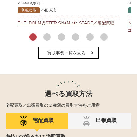
2026年08月08日
202
宅配買取
小田原市
出
THE IDOLM@STER SideM 4th STAGE／宅配買取
NH
子／
買取事例一覧を見る
選べる買取方法
宅配買取と出張買取の２種類の買取方法をご用意
宅配買取
出張買取
着払いで送るだけ 宅配買取