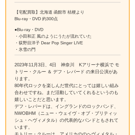
【宅配買取】北海道 函館市 桔梗より
Blu-ray・DVD 約300点
●Blu-ray・DVD
・小田和正 風のようにうたが流れていた
・荻野目洋子 Dear Pop Singer LIVE
・氷雪の門
2023年11月3日、4日 神奈川 Kアリーナ横浜で モ
トリー・クルー ＆ デフ・レパード の来日公演があ
ります。
80年代ロックを楽しんだ世代にとっては嬉しい組み
合わせですね。まだ活動していてくれるというのも
嬉しいことだと思います。
デフ・レパードは、イングランドのロックバンド、
NWOBHM（ニュー・ウェイヴ・オブ・ブリティッ
シュ・ヘヴィメタル）の代表的なバンドともされて
います。
モトリー・クルーは、アメリカののヘヴィメタル・