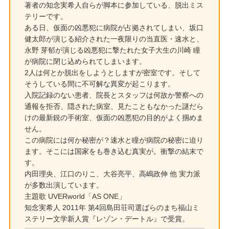
著者の知念実希人自らが脚本に参加している、脱出ミス
テリーです。
ある日、仮面の凶悪犯に病院が占拠されてしまい、坂口
健太郎が演じる紹介された一夜限りの当直医・速水と、
永野 芽郁が演じる凶悪犯に撃たれた女子大生の川崎 瞳
が病院に閉じ込められてしまいます。
2人は何とか脱出をしようとしますが密室です。そして
そうしている間に不可解な異変が起こります。
入院記録のない患者、院長とスタッフは何故か警察への
通報を拒否、隠された病室、見たこともなかった謎だら
けの最新鋭の手術室、仮面の凶悪犯の目的がよく掴めま
せん。
この病院には何か秘密が？速水と瞳が病院の秘密に迫り
ます。そこには国家をも巻き込む真実が。衝撃の結末で
す。
内田理央、江口のりこ、大谷亮平、高嶋政伸 他 実力派
が多数出演しています。
主題歌 UVERworld「AS ONE」
知念実希人 2011年 第4回島田荘司選ばらのまち福山ミ
ステリー文学新人賞『レゾン・デートル』で受賞。