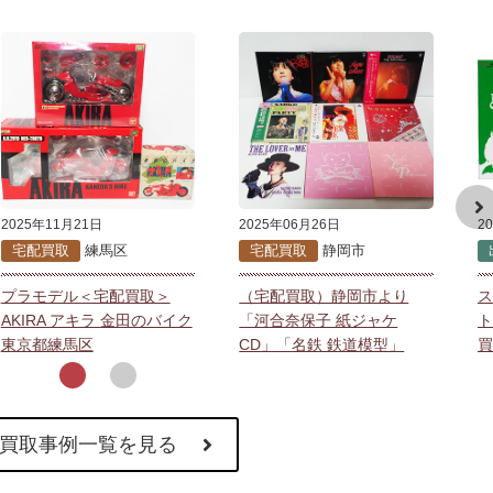
2025年11月21日
2025年06月26日
2
宅配買取
練馬区
宅配買取
静岡市
プラモデル＜宅配買取＞
（宅配買取）静岡市より
ス
AKIRA アキラ 金田のバイク
「河合奈保子 紙ジャケ
ト
東京都練馬区
CD」「名鉄 鉄道模型」
買
買取事例一覧を見る