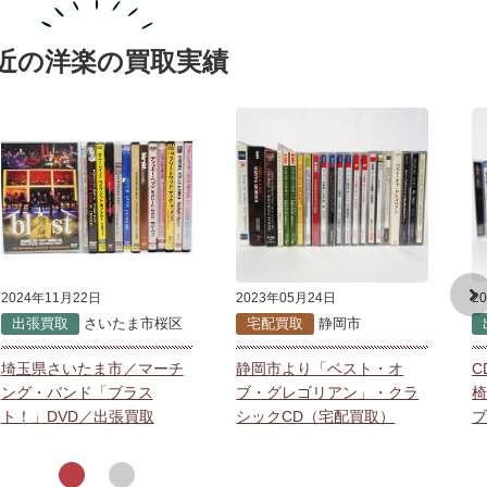
近の洋楽の買取実績
2024年11月22日
2023年05月24日
2
出張買取
さいたま市桜区
宅配買取
静岡市
埼玉県さいたま市／マーチ
静岡市より「ベスト・オ
C
ング・バンド「ブラス
ブ・グレゴリアン」・クラ
椅
ト！」DVD／出張買取
シックCD（宅配買取）
ブ