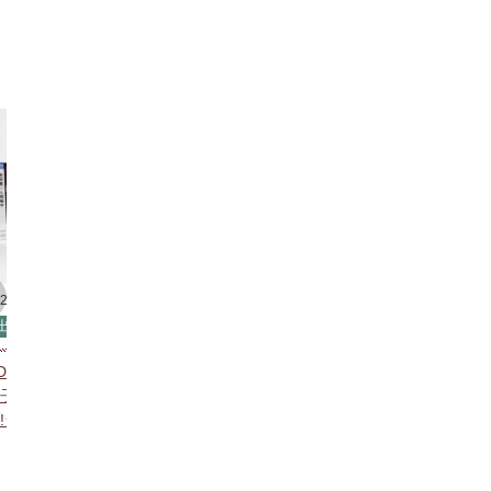
022年10月03日
2021年12月30日
出張買取
北本市
宅配買取
前橋市
202
出
D（出張買い取り）「人間
FRANKIE VALLI AND THE
子 疾風怒濤 人間椅子ライ
FOUR SEASONS
【出
!ライブ!!」
ファ
歌の