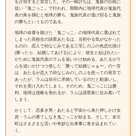
を占領すると宣言した。その一騎討ちは、鬼族の伝統に
従い『鬼ごっこ』で行われ、期限内に地球代表が鬼族代
表の角を掴むと地球の勝ち、鬼族代表が逃げ切ると鬼族
の勝ちというものである。
地球の命運を賭けた「鬼ごっこ」の地球代表に選ばれて
しまった高校生の諸星あたるは、当初やる気がなかった
ものの、恋人で幼なじみである三宅しのぶの色恋仕掛け
(勝ったら、結婚してあげる)により、彼女と結ばれたい
がために鬼族代表のラムを追いかけ始める。あたるがラ
ムを追いかけつつ発した「勝って結婚じゃぁ〜」の一言
は、あたるが恋人で幼なじみのしのぶを想っての発言で
あったが、ラムは自分に求婚しているのだと勘違いし、
それを受け入れてしまう。そのため、鬼ごっこには勝
利、地球は侵略を免れるが、ラムは諸星家に住み着いて
しまう。
かくして、恋多き男・あたると宇宙から来た押しかけ女
房・ラムの果てしなき鬼ごっこが始まる。そして、友引
町はさまざまな災いや奇妙な出来事に巻き込まれてい
く。