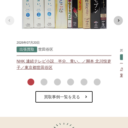
2026年07月20日
出張買取
世田谷区
202
出
NHK 連続テレビ小説 半分、青い。／脚本 北川悦吏
子／東京都世田谷区
さい
魁!
買取事例一覧を見る